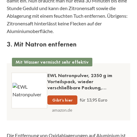
damit ein. Nun braucht man nur etwa 30 Minuten bis eine
Stunde Geduld und kann den Zitronensaft sowie die
Ablagerung mit einem feuchten Tuch entfernen. Übrigens:
Zitronensaft hinterlässt keine Flecken auf der
Aluminiumoberfläche.
3. Mit Natron entfernen
Mit Wasser vermischt sehr effektiv
EWL Natronpulver, 2350 g im
Vorteilspack, wieder
verschließbare Packung,
Lebensmittelqualität, Backsoda in
Pulverform
Gibt’s hier
für 13,95 Euro
amazon.de
Die Entfernung von Oxidablagerungen auf Aluminium ist