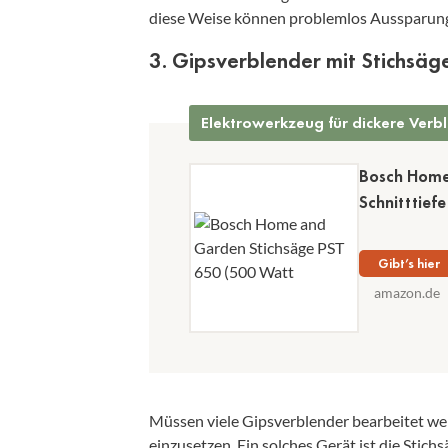
diese Weise können problemlos Aussparunge
3. Gipsverblender mit Stichsäg
Elektrowerkzeug für dickere Verb
Bosch Home
Schnitttief
Gibt’s hier
amazon.de
Müssen viele Gipsverblender bearbeitet wer
einzusetzen. Ein solches Gerät ist die Stich