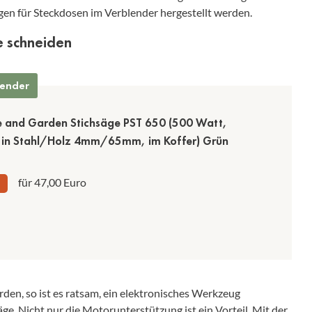
n für Steckdosen im Verblender hergestellt werden.
e schneiden
lender
 and Garden Stichsäge PST 650 (500 Watt,
e in Stahl/Holz 4mm/65mm, im Koffer) Grün
für 47,00 Euro
den, so ist es ratsam, ein elektronisches Werkzeug
säge. Nicht nur die Motorunterstützung ist ein Vorteil. Mit der