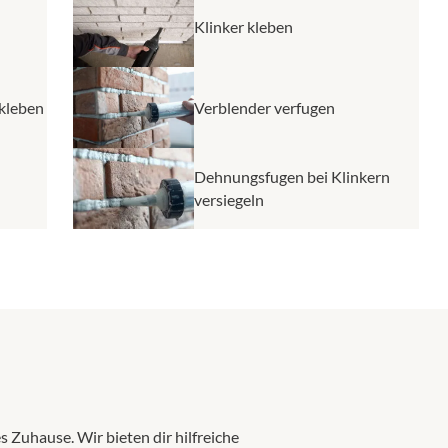
Klinker kleben
 kleben
Verblender verfugen
Dehnungsfugen bei Klinkern
versiegeln
 Zuhause. Wir bieten dir hilfreiche