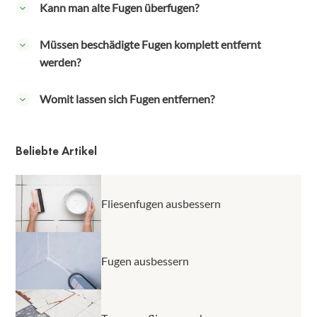
Kann man alte Fugen überfugen?
Bei intakten Altfugen ist das Überfugen durchaus
Müssen beschädigte Fugen komplett entfernt
möglich. Der Untergrund muss jedoch gereinigt
werden?
werden, um eine optimale Haftung der neuen
Fugenmasse zu gewährleisten. Sind jedoch Risse oder
Schadhafte Fugen müssen nicht vollständig entfernt
Womit lassen sich Fugen entfernen?
kleine Löcher vorhanden, müssen diese vor dem
werden. Mit einem geeigneten Füllmittel, wie etwa
Überfugen repariert werden.
einer Spachtelmasse, können sie schnell repariert
Zum Entfernen alter oder schadhafter Fugen werden
werden. Sind die Fugen jedoch brüchig oder
meist Fugenkratzer, Fugenfräsen oder Winkelschleifer
Beliebte Artikel
großflächig beschädigt, müssen sie vollständig
eingesetzt. Diese tragen das alte Material vollständig
entfernt und erneuert werden.
ab und ermöglichen eine gründliche Reinigung. Für die
Beseitigung von Silikonfugen reicht in vielen Fällen
Fliesenfugen ausbessern
auch ein Cuttermesser völlig aus.
Fugen ausbessern