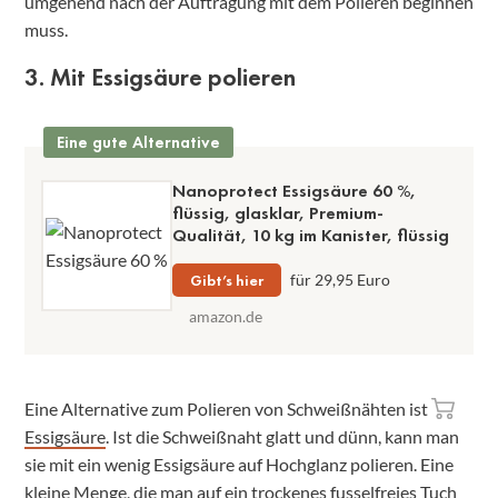
umgehend nach der Auftragung mit dem Polieren beginnen
muss.
3. Mit Essigsäure polieren
Eine gute Alternative
Nanoprotect Essigsäure 60 %,
flüssig, glasklar, Premium-
Qualität, 10 kg im Kanister, flüssig
Gibt’s hier
für 29,95 Euro
amazon.de
Eine Alternative zum Polieren von Schweißnähten ist
Essigsäure
. Ist die Schweißnaht glatt und dünn, kann man
sie mit ein wenig Essigsäure auf Hochglanz polieren. Eine
kleine Menge, die man auf ein trockenes fusselfreies Tuch