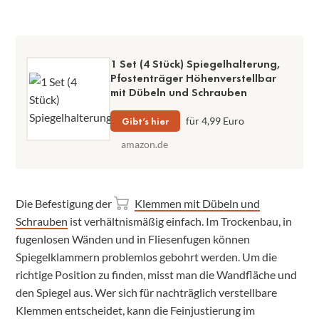
1 Set (4 Stück) Spiegelhalterung,
Pfostenträger Höhenverstellbar
mit Dübeln und Schrauben
Gibt’s hier
für 4,99 Euro
amazon.de
Die Befestigung der
Klemmen mit Dübeln und
Schrauben
ist verhältnismäßig einfach. Im Trockenbau, in
fugenlosen Wänden und in Fliesenfugen können
Spiegelklammern problemlos gebohrt werden. Um die
richtige Position zu finden, misst man die Wandfläche und
den Spiegel aus. Wer sich für nachträglich verstellbare
Klemmen entscheidet, kann die Feinjustierung im