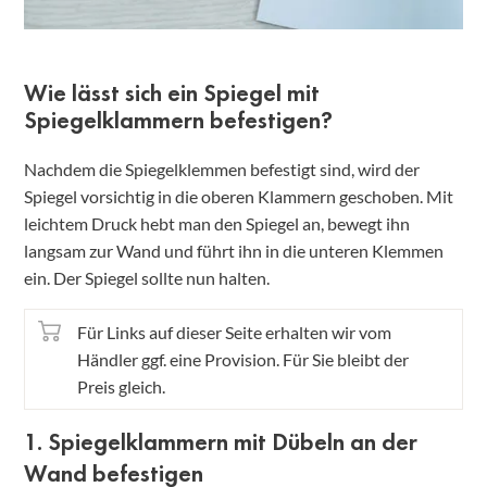
Wie lässt sich ein Spiegel mit
Spiegelklammern befestigen?
Nachdem die Spiegelklemmen befestigt sind, wird der
Spiegel vorsichtig in die oberen Klammern geschoben. Mit
leichtem Druck hebt man den Spiegel an, bewegt ihn
langsam zur Wand und führt ihn in die unteren Klemmen
ein. Der Spiegel sollte nun halten.
Für Links auf dieser Seite erhalten wir vom
Händler ggf. eine Provision. Für Sie bleibt der
Preis gleich.
1. Spiegelklammern mit Dübeln an der
Wand befestigen