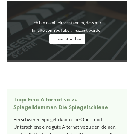
Ich bin damit einverstanden, dass mir
Inhalte von YouTube angezeigt werden
Einverstanden
Tipp: Eine Alternative zu
Spiegelklemmen Die Spiegelschiene
Bei schweren Spiegeln kann eine Ober- und
Unterschiene eine gute Alternative zu den kleinen,