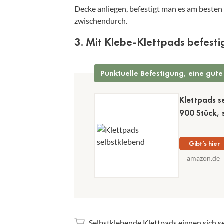
Decke anliegen, befestigt man es am besten 
zwischendurch.
3. Mit Klebe-Klettpads befesti
Punktuelle Befestigung, eine gute
Klettpads s
900 Stück, 
Gibt’s hier
amazon.de
Selbstklebende Klettpads
eignen sich s