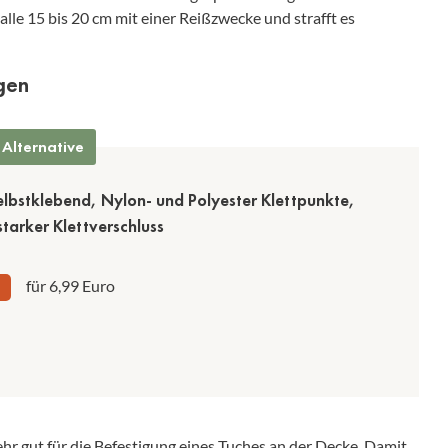
alle 15 bis 20 cm mit einer Reißzwecke und strafft es
gen
 Alternative
elbstklebend, Nylon- und Polyester Klettpunkte,
starker Klettverschluss
für 6,99 Euro
ehr gut für die Befestigung eines Tuches an der Decke. Damit