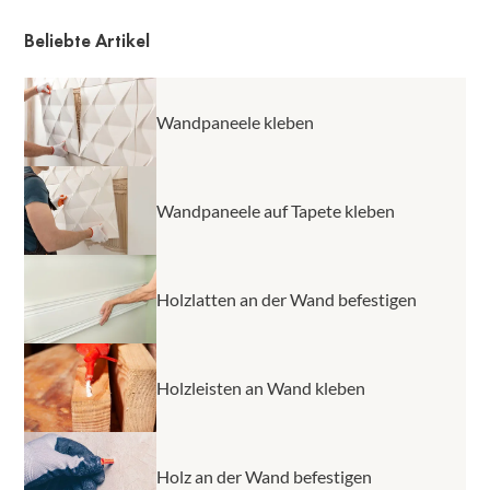
Optik betont und nicht richtig hält.
der Tapete hält, hängt von deren Beschaffenheit (glatt
oder Struktur) und von ihrer Festigkeit an der Wand
Beliebte Artikel
ab. Auf Raufaser und Strukturtapete hält keine
Verklebung.
Wandpaneele kleben
Wandpaneele auf Tapete kleben
Holzlatten an der Wand befestigen
Holzleisten an Wand kleben
Holz an der Wand befestigen