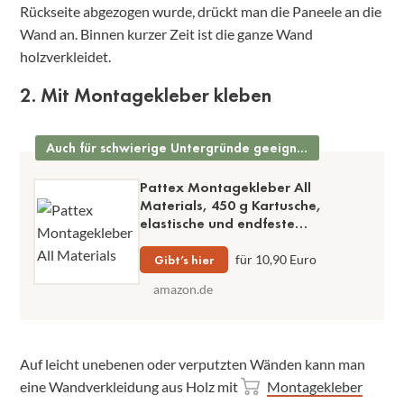
Rückseite abgezogen wurde, drückt man die Paneele an die
Wand an. Binnen kurzer Zeit ist die ganze Wand
holzverkleidet.
2. Mit Montagekleber kleben
Auch für schwierige Untergründe geeignet
Pattex Montagekleber All
Materials, 450 g Kartusche,
elastische und endfeste
Verklebung, gleicht kleine
Unebenheiten im Untergrund aus,
Gibt’s hier
für 10,90 Euro
hohe Anfangshaftung
amazon.de
Auf leicht unebenen oder verputzten Wänden kann man
eine Wandverkleidung aus Holz mit
Montagekleber