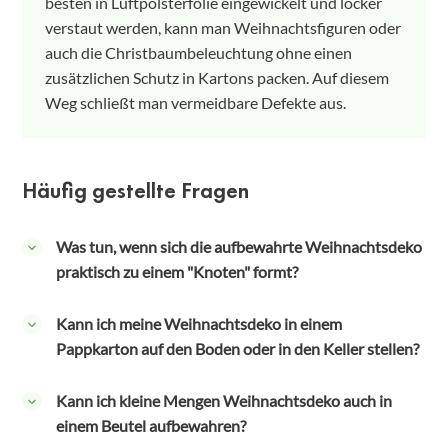
besten in Luftpolsterfolie eingewickelt und locker
verstaut werden, kann man Weihnachtsfiguren oder
auch die Christbaumbeleuchtung ohne einen
zusätzlichen Schutz in Kartons packen. Auf diesem
Weg schließt man vermeidbare Defekte aus.
Häufig gestellte Fragen
Was tun, wenn sich die aufbewahrte Weihnachtsdeko
praktisch zu einem "Knoten" formt?
Grundsätzlich sollte man die Weihnachtsdeko nicht in
Kann ich meine Weihnachtsdeko in einem
eine Aufbewahrungsbox stopfen. Hat man
Pappkarton auf den Boden oder in den Keller stellen?
beispielsweise mehrere Lichterketten, rollt man sie
entweder zusammen oder man verwendet pro Kette
Selbstverständlich kann man die Weihnachtsdeko in
Kann ich kleine Mengen Weihnachtsdeko auch in
einen separaten Karton. Auf diesem Weg kann man
einem stabilen Karton auf dem Dachboden oder im
einem Beutel aufbewahren?
der Knotenbildung und ihren Folgen effektiv
Keller abstellen. Die Voraussetzung ist, dass es sich