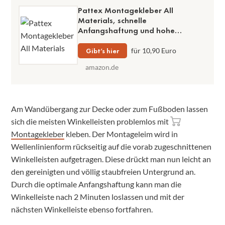
Pattex Montagekleber All
Materials, schnelle
Anfangshaftung und hohe
Endfestigkeit, für unterschiedliche
Materialien geeignet, praktische
Gibt’s hier
für 10,90 Euro
450 g Kartusche, für saugende und
amazon.de
nicht saugende Materialien
Am Wandübergang zur Decke oder zum Fußboden lassen
sich die meisten Winkelleisten problemlos mit
Montagekleber
kleben. Der Montageleim wird in
Wellenlinienform rückseitig auf die vorab zugeschnittenen
Winkelleisten aufgetragen. Diese drückt man nun leicht an
den gereinigten und völlig staubfreien Untergrund an.
Durch die optimale Anfangshaftung kann man die
Winkelleiste nach 2 Minuten loslassen und mit der
nächsten Winkelleiste ebenso fortfahren.