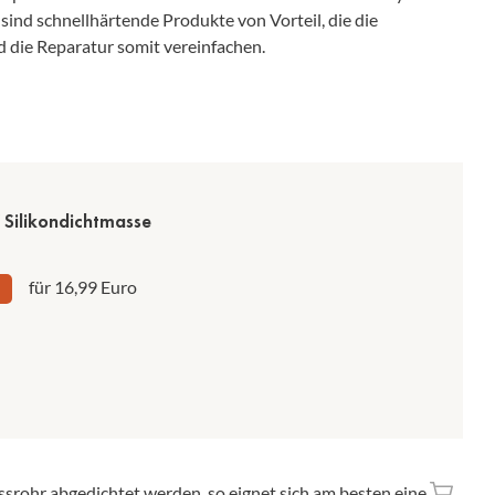
ind schnellhärtende Produkte von Vorteil, die die
d die Reparatur somit vereinfachen.
Silikondichtmasse
für 16,99 Euro
ssrohr abgedichtet werden, so eignet sich am besten eine