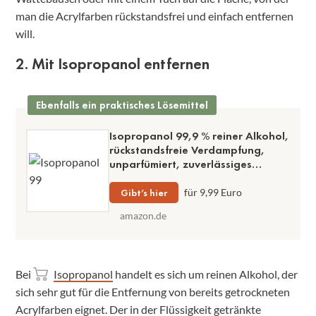
man die Acrylfarben rückstandsfrei und einfach entfernen
will.
2. Mit Isopropanol entfernen
Ebenfalls ein praktisches Lösemittel
Isopropanol 99,9 % reiner Alkohol,
rückstandsfreie Verdampfung,
unparfümiert, zuverlässiges
Lösemittel, 1 Liter Flasche mit
Ausgießer, sehr gute
Gibt’s hier
für 9,99 Euro
Reinigungswirkung
amazon.de
Bei
Isopropanol
handelt es sich um reinen Alkohol, der
sich sehr gut für die Entfernung von bereits getrockneten
Acrylfarben eignet. Der in der Flüssigkeit getränkte