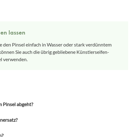
nen lassen
Sie den Pinsel einfach in Wasser oder stark verdünntem
können Sie auch die übrig gebliebene Künstlerseifen-
el verwenden.
m Pinsel abgeht?
 nur Zeit. Lassen Sie den Pinsel über Nacht in der
nersatz?
 ein Pinselwascher von Vorteil, damit sich die Borsten nicht
, können Sie den Pinsel wiederholt mit Druck einseifen.
st schädlich ist, dürfen Sie die Flüssigkeit nicht über einen
h?