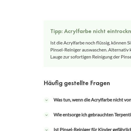
Tipp: Acrylfarbe nicht eintrock
Ist die Acrylfarbe noch flüssig, können 
Pinsel-Reiniger auswaschen. Alternativ 
Lauge zur sofortigen Reinigung der Pins
Häufig gestellte Fragen
Was tun, wenn die Acrylfarbe nicht vo
Bei einem flüssigen Pinselreiniger hilft
Wie entsorge ich gebrauchten Terpenti
Reinigungsflüssigkeit stehen. Dabei ist
verbiegen. Verwenden Sie Künstlerseife
Da Terpentinersatz für die Umwelt äußer
Ist Pinsel-Reiniger für Kinder gefährlic