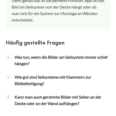
Denn genau das ist die perfekte Position, egal ob das
Bild am Seilsystem von der Decke hängt oder ob
man sich für ein System zur Montage an Wänden
entscheidet.
Häufig gestellte Fragen
Was tun, wenn die Bilder am Seilsystem immer schief
hängen?
Hier hilft eine ganz einfache Einstellung der Seile. Man
Wie gut sind Seilsysteme mit Klammern zur
kann das zu lange Seil kürzer - aber auch das zu kurze
Bildbefestigung?
Seil (sofern die Möglichkeit besteht) länger einstellen.
Zuerst sollte man prüfen, dass die Haken auf gleicher
Wenn man sich für Galerieschienen oder spezielle
Kann man auch gerahmte Bilder mit Seilen an der
Höhe angeschraubt wurden.
Bilderseile entscheidet, kann man die Klammern oder
Decke oder an der Wand aufhängen?
Clips ohne eine Beschädigung des Bildes daran
befestigen. Eine DIY-Lösung mit Metallklammern
Das kommt darauf an, welches Gewicht das