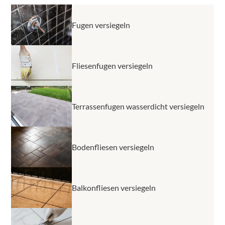
Abriebfestigkeit für Versiegelungen von
Versiegelung enthalten. Dennoch kann es sich lohnen,
Bodenfliesenfugen.
die Fliesenfugen nachträglich zu beschichten und dem
Fugen versiegeln
Eindringen von Nässe effektiv vorzubeugen.
Fliesenfugen versiegeln
Terrassenfugen wasserdicht versiegeln
Bodenfliesen versiegeln
Balkonfliesen versiegeln