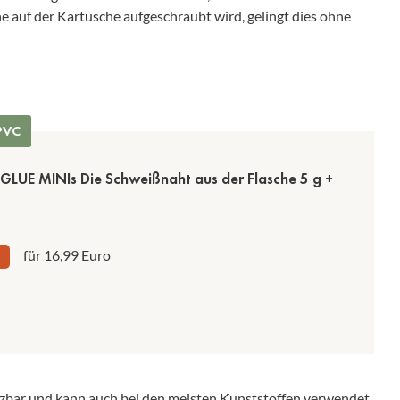
e auf der Kartusche aufgeschraubt wird, gelingt dies ohne
 PVC
LUE MINIs Die Schweißnaht aus der Flasche 5 g +
für 16,99 Euro
setzbar und kann auch bei den meisten Kunststoffen verwendet