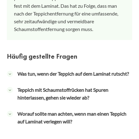
fest mit dem Laminat. Das hat zu Folge, dass man
nach der Teppichentfernung für eine umfassende,
sehr zeitaufwändige und vermeidbare
Schaumstoffentfernung sorgen muss.
Häufig gestellte Fragen
Was tun, wenn der Teppich auf dem Laminat rutscht?
Es gibt eine große Auswahl an Stoppern, die das
Teppich mit Schaumstoffrücken hat Spuren
Rutschen und auch das Risiko von Stolperfallen
hinterlassen, gehen sie wieder ab?
verhindern. Bei Laminat sollte man beachten, dass
sich härtere Unterlagen (die für Teppich auf Teppich
Mit viel Geduld und einem Schaber aus Kunststoff
Worauf sollte man achten, wenn man einen Teppich
gedacht sind) nicht als Rutschhemmer eignen und
kann man die Hinterlassenschaften entfernen.
auf Laminat verlegen will?
Kratzer erzeugen.
Vorsicht ist nötig, da man bei zu starkem Druck die
Schutzschicht des Laminats beschädigen kann. Ist das
In fußbodengeheizten Räumen schluckt der Teppich