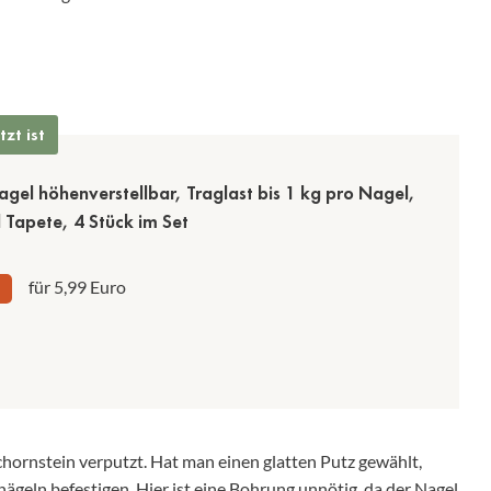
zt ist
agel höhenverstellbar, Traglast bis 1 kg pro Nagel,
d Tapete, 4 Stück im Set
für 5,99 Euro
hornstein verputzt. Hat man einen glatten Putz gewählt,
nägeln
befestigen. Hier ist eine Bohrung unnötig, da der Nagel