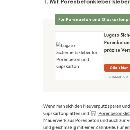
1. Mit Porenbetonkleber klebe
Für Porenbeton und Gipskartonpl
Lugato Sich
Porenbetonk
präzise Ver
Gibt’s hier
amazon.de
Wenn man sich den Neuverputz sparen und 
Gipskartonplatten und
Porenbetonkle
Mauerwerk aus Porenbeton und auch zur Ve
und gleichmäßig mit einer Zahnkelle. Für ein