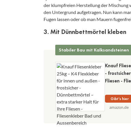
der klumpfreien Herstellung der Mischung w
den Untergrund aufgetragen. Nun kann man
Fugen lassen oder ob man Mauern fugenfrei
3. Mit Dünnbettmörtel kleben
Stabiler Bau mit Kalksandsteinen
Knauf Flies
- frostsiche
Fliesen - F
Gibt’s hier
amazon.de