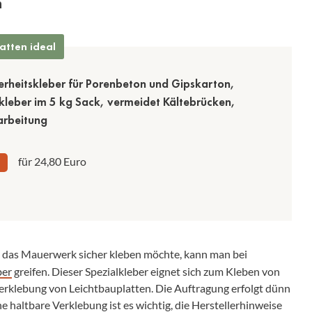
n
atten ideal
erheitskleber für Porenbeton und Gipskarton,
leber im 5 kg Sack, vermeidet Kältebrücken,
arbeitung
für 24,80 Euro
das Mauerwerk sicher kleben möchte, kann man bei
ber
greifen. Dieser Spezialkleber eignet sich zum Kleben von
rklebung von Leichtbauplatten. Die Auftragung erfolgt dünn
e haltbare Verklebung ist es wichtig, die Herstellerhinweise