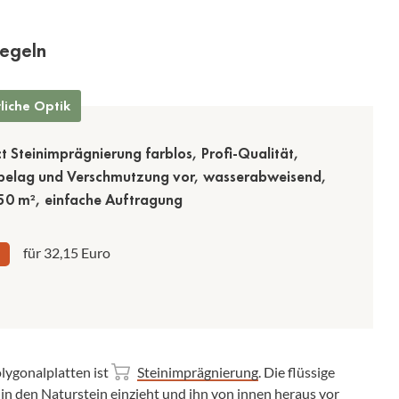
iegeln
liche Optik
 Steinimprägnierung farblos, Profi-Qualität,
belag und Verschmutzung vor, wasserabweisend,
d 50 m², einfache Auftragung
für 32,15 Euro
lygonalplatten ist
Steinimprägnierung
. Die flüssige
ef in den Naturstein einzieht und ihn von innen heraus vor