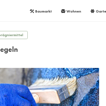
Baumarkt
Wohnen
Gart
prägniermittel
iegeln