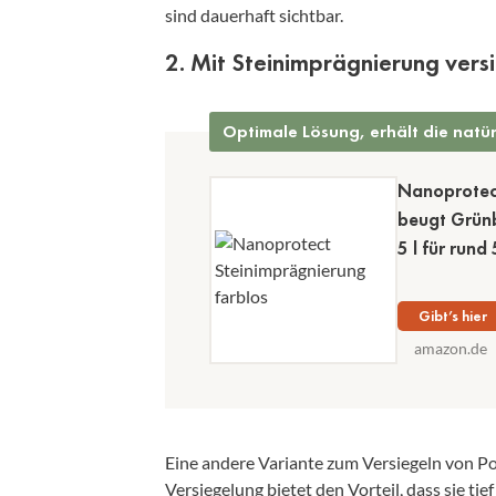
sind dauerhaft sichtbar.
2. Mit Steinimprägnierung vers
Optimale Lösung, erhält die natür
Nanoprotect
beugt Grün
5 l für run
Gibt’s hier
amazon.de
Eine andere Variante zum Versiegeln von Po
Versiegelung bietet den Vorteil, dass sie ti