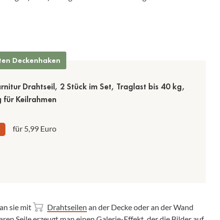
bten Deckenhaken
nitur Drahtseil, 2 Stück im Set, Traglast bis 40 kg,
 für Keilrahmen
für 5,99 Euro
an sie mit
Drahtseilen
an der Decke oder an der Wand
ren Seile erzeugt man einen Galerie-Effekt, der die Bilder auf