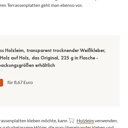
teren Terrassenplatten geht man ebenso vor.
ss Holzleim, transparent trocknender Weißkleber,
Holz auf Holz, das Original, 225 g in Flasche -
ackungsgrößen erhältlich
für 8,67 Euro
rrassenplatten kleben möchte, kann
Holzleim
verwenden.
für naturbelassene Hölzer, die man übereinander kleben und